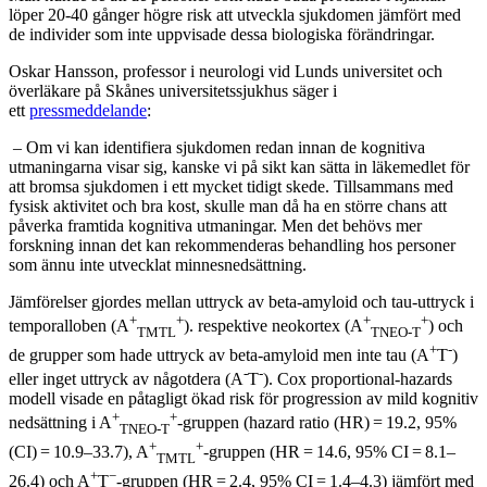
löper 20-40 gånger högre risk att utveckla sjukdomen jämfört med
de individer som inte uppvisade dessa biologiska förändringar.
Oskar Hansson, professor i neurologi vid Lunds universitet och
överläkare på Skånes universitetssjukhus säger i
ett
pressmeddelande
:
– Om vi kan identifiera sjukdomen redan innan de kognitiva
utmaningarna visar sig, kanske vi på sikt kan sätta in läkemedlet för
att bromsa sjukdomen i ett mycket tidigt skede. Tillsammans med
fysisk aktivitet och bra kost, skulle man då ha en större chans att
påverka framtida kognitiva utmaningar. Men det behövs mer
forskning innan det kan rekommenderas behandling hos personer
som ännu inte utvecklat minnesnedsättning.
Jämförelser gjordes mellan uttryck av beta-amyloid och tau-uttryck i
+
+
+
+
temporalloben (A
). respektive neokortex (A
) och
TMTL
TNEO-T
+
-
de grupper som hade uttryck av beta-amyloid men inte tau (A
T
)
-
-
eller inget uttryck av någotdera (A
T
). Cox proportional-hazards
modell visade en påtagligt ökad risk för progression av mild kognitiv
+
+
nedsättning i A
-gruppen (hazard ratio (HR) = 19.2, 95%
TNEO-T
+
+
(CI) = 10.9–33.7), A
-gruppen (HR = 14.6, 95% CI = 8.1–
TMTL
+
−
26.4) och A
T
-gruppen (HR = 2.4, 95% CI = 1.4–4.3) jämfört med