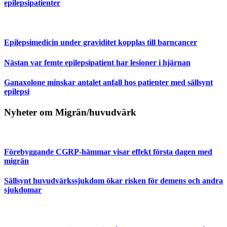
epilepsipatienter
Epilepsimedicin under graviditet kopplas till barncancer
Nästan var femte epilepsipatient har lesioner i hjärnan
Ganaxolone minskar antalet anfall hos patienter med sällsynt
epilepsi
Nyheter om Migrän/huvudvärk
Förebyggande CGRP-hämmar visar effekt första dagen med
migrän
Sällsynt huvudvärkssjukdom ökar risken för demens och andra
sjukdomar