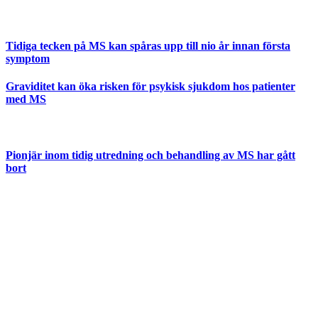
Tidiga tecken på MS kan spåras upp till nio år innan första
symptom
Graviditet kan öka risken för psykisk sjukdom hos patienter
med MS
Pionjär inom tidig utredning och behandling av MS har gått
bort