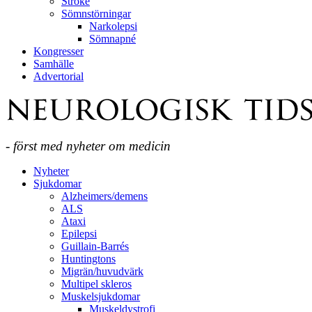
Stroke
Sömnstörningar
Narkolepsi
Sömnapné
Kongresser
Samhälle
Advertorial
- först med nyheter om medicin
Nyheter
Sjukdomar
Alzheimers/demens
ALS
Ataxi
Epilepsi
Guillain-Barrés
Huntingtons
Migrän/huvudvärk
Multipel skleros
Muskelsjukdomar
Muskeldystrofi