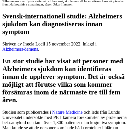
Tillsammans med fysisk aktivitet och bra kost, skulle man då ha en större chans att påverka
framtida kognitiva utmaningar, säger Oskar Hansson.
Svensk-internationell studie: Alzheimers
sjukdom kan diagnostiseras innan
symptom
Skriven av Ingela Loell
15 november 2022
. Inlagd i
Alzheimers/demens
.
En stor studie har visat att personer med
Alzheimers sjukdom kan identifieras
innan de upplever symptom. Det är också
möjligt att förutse vilka som kommer
försämras inom de närmaste tre till fem
åren.
Studien som publicerades i
Nature Medicine
och leds från Lunds
Universitet undersökte med PET-kamera förekomsten av proteinerna
beta-amyloid och tau i över 1,300 patienter utan kognitiva symptom.
Man kunde se att de personer som hade båda proteiner i hjärnan