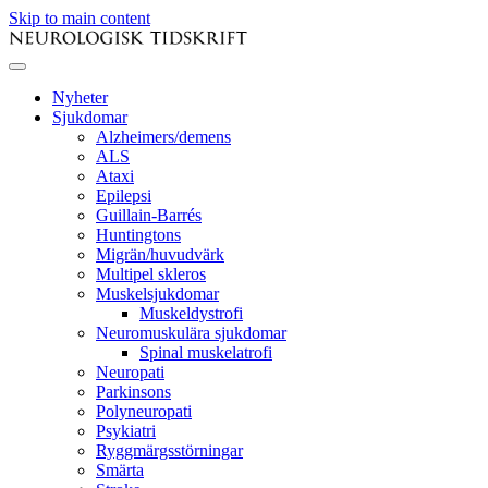
Skip to main content
Nyheter
Sjukdomar
Alzheimers/demens
ALS
Ataxi
Epilepsi
Guillain-Barrés
Huntingtons
Migrän/huvudvärk
Multipel skleros
Muskelsjukdomar
Muskeldystrofi
Neuromuskulära sjukdomar
Spinal muskelatrofi
Neuropati
Parkinsons
Polyneuropati
Psykiatri
Ryggmärgsstörningar
Smärta