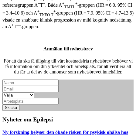
−
−
+
+
referensgruppen A
T
. Både A
-gruppen (HR = 6.0, 95% CI
TMTL
+
+
= 3.4–10.6) och A
-gruppen (HR = 7.9, 95% CI = 4.7–13.5)
TNEO-T
visade en snabbare klinisk progression av mild kognitiv nedsättning
+
—
än A
T
-gruppen.
Anmälan till nyhetsbrev
För att du ska få tillgång till vårt kostnadsfria nyhetsbrev behöver vi
få information om din yrkestitel och arbetsplats, för att verifiera att
du får ta del av de annonser som nyhetsbrevet innehåller.
Skicka
Nyheter om Epilepsi
Ny forskning belyser den ökade risken för psykisk ohälsa hos