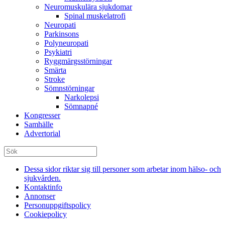
Neuromuskulära sjukdomar
Spinal muskelatrofi
Neuropati
Parkinsons
Polyneuropati
Psykiatri
Ryggmärgsstörningar
Smärta
Stroke
Sömnstörningar
Narkolepsi
Sömnapné
Kongresser
Samhälle
Advertorial
Dessa sidor riktar sig till personer som arbetar inom hälso- och
sjukvården.
Kontaktinfo
Annonser
Personuppgiftspolicy
Cookiepolicy