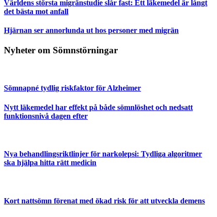
Världens största migränstudie slår fast: Ett läkemedel är långt
det bästa mot anfall
Hjärnan ser annorlunda ut hos personer med migrän
Nyheter om Sömnstörningar
Sömnapné tydlig riskfaktor för Alzheimer
Nytt läkemedel har effekt på både sömnlöshet och nedsatt
funktionsnivå dagen efter
Nya behandlingsriktlinjer för narkolepsi: Tydliga algoritmer
ska hjälpa hitta rätt medicin
Kort nattsömn förenat med ökad risk för att utveckla demens