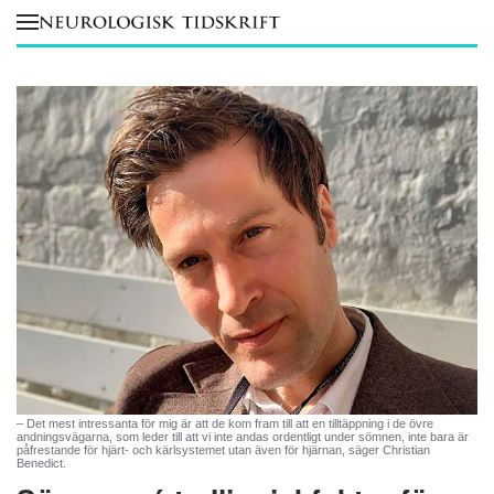
Skip to main content
– Det mest intressanta för mig är att de kom fram till att en tilltäppning i de övre
andningsvägarna, som leder till att vi inte andas ordentligt under sömnen, inte bara är
påfrestande för hjärt- och kärlsystemet utan även för hjärnan, säger Christian
Benedict.