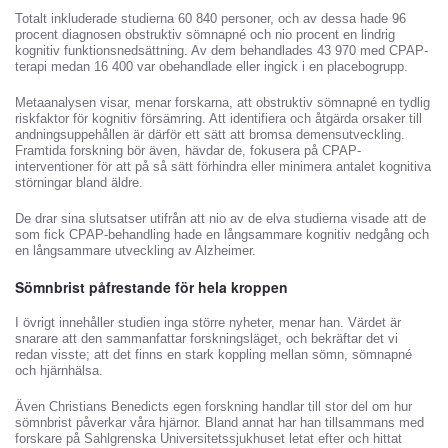
Totalt inkluderade studierna 60 840 personer, och av dessa hade 96
procent diagnosen obstruktiv sömnapné och nio procent en lindrig
kognitiv funktionsnedsättning. Av dem behandlades 43 970 med CPAP-
terapi medan 16 400 var obehandlade eller ingick i en placebogrupp.
Metaanalysen visar, menar forskarna, att obstruktiv sömnapné en tydlig
riskfaktor för kognitiv försämring. Att identifiera och åtgärda orsaker till
andningsuppehållen är därför ett sätt att bromsa demensutveckling.
Framtida forskning bör även, hävdar de, fokusera på CPAP-
interventioner för att på så sätt förhindra eller minimera antalet kognitiva
störningar bland äldre.
De drar sina slutsatser utifrån att nio av de elva studierna visade att de
som fick CPAP-behandling hade en långsammare kognitiv nedgång och
en långsammare utveckling av Alzheimer.
Sömnbrist påfrestande för hela kroppen
I övrigt innehåller studien inga större nyheter, menar han. Värdet är
snarare att den sammanfattar forskningsläget, och bekräftar det vi
redan visste; att det finns en stark koppling mellan sömn, sömnapné
och hjärnhälsa.
Även Christians Benedicts egen forskning handlar till stor del om hur
sömnbrist påverkar våra hjärnor. Bland annat har han tillsammans med
forskare på Sahlgrenska Universitetssjukhuset letat efter och hittat