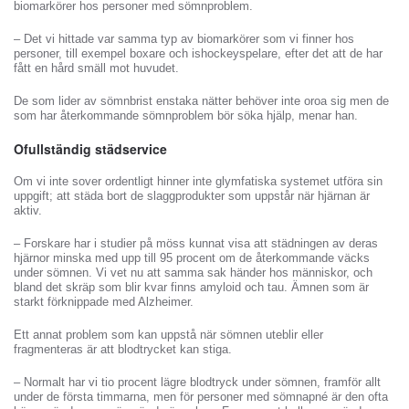
biomarkörer hos personer med sömnproblem.
– Det vi hittade var samma typ av biomarkörer som vi finner hos
personer, till exempel boxare och ishockeyspelare, efter det att de har
fått en hård smäll mot huvudet.
De som lider av sömnbrist enstaka nätter behöver inte oroa sig men de
som har återkommande sömnproblem bör söka hjälp, menar han.
Ofullständig städservice
Om vi inte sover ordentligt hinner inte glymfatiska systemet utföra sin
uppgift; att städa bort de slaggprodukter som uppstår när hjärnan är
aktiv.
– Forskare har i studier på möss kunnat visa att städningen av deras
hjärnor minska med upp till 95 procent om de återkommande väcks
under sömnen. Vi vet nu att samma sak händer hos människor, och
bland det skräp som blir kvar finns amyloid och tau. Ämnen som är
starkt förknippade med Alzheimer.
Ett annat problem som kan uppstå när sömnen uteblir eller
fragmenteras är att blodtrycket kan stiga.
– Normalt har vi tio procent lägre blodtryck under sömnen, framför allt
under de första timmarna, men för personer med sömnapné är den ofta