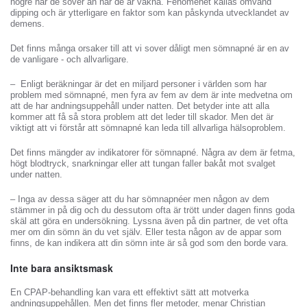
högre när de sover än när de är vakna. Fenomenet kallas omvänd
dipping och är ytterligare en faktor som kan påskynda utvecklandet av
demens.
Det finns många orsaker till att vi sover dåligt men sömnapné är en av
de vanligare - och allvarligare.
– Enligt beräkningar är det en miljard personer i världen som har
problem med sömnapné, men fyra av fem av dem är inte medvetna om
att de har andningsuppehåll under natten. Det betyder inte att alla
kommer att få så stora problem att det leder till skador. Men det är
viktigt att vi förstår att sömnapné kan leda till allvarliga hälsoproblem.
Det finns mängder av indikatorer för sömnapné. Några av dem är fetma,
högt blodtryck, snarkningar eller att tungan faller bakåt mot svalget
under natten.
– Inga av dessa säger att du har sömnapnéer men någon av dem
stämmer in på dig och du dessutom ofta är trött under dagen finns goda
skäl att göra en undersökning. Lyssna även på din partner, de vet ofta
mer om din sömn än du vet själv. Eller testa någon av de appar som
finns, de kan indikera att din sömn inte är så god som den borde vara.
Inte bara ansiktsmask
En CPAP-behandling kan vara ett effektivt sätt att motverka
andningsuppehållen. Men det finns fler metoder, menar Christian