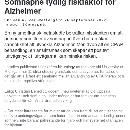
Sömnapné tydlig riskfaktor för
Alzheimer
Skriven av Per Westergård
26 september 2022
.
Inlagd i
Sömnapné
.
En ny amerikansk metastudie bekräftar misstanken om att
personer som lider av sömnapné även har en ökad
sannolikhet att utveckla Alzheimer. Men även att en CPAP-
behandling, en ansiktsmask som skapar ett positivt
luftvägstryck i luftvägarna, kan minska risken.
I studien publicerad i tidskriften
Neurology
av forskare vid University of
Michigan, har 11 olika studier granskats och analyserats för att se om
det går att slå fast ett samband mellan användning av CPAP-terapi och
minskade kognitiva störningar.
Enligt Christian Benedict, docent i neurovetenskap vid Uppsala
universitet och som själv under många år har forskat om sömnens
betydelse för vår hälsa, är studien viktig.
– Det mest intressanta för mig är att de kom fram till att en tilltäppning i
de övre andningsvägarna, som leder till att vi inte andas ordentligt under
sömnen, inte bara är påfrestande för hjärt- och kärlsystemet utan även
för hjärnan.