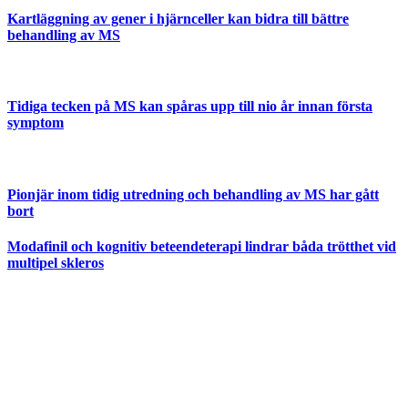
Kartläggning av gener i hjärnceller kan bidra till bättre
behandling av MS
Tidiga tecken på MS kan spåras upp till nio år innan första
symptom
Pionjär inom tidig utredning och behandling av MS har gått
bort
Modafinil och kognitiv beteendeterapi lindrar båda trötthet vid
multipel skleros