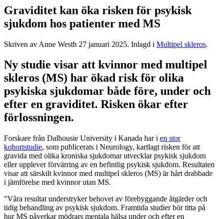
Graviditet kan öka risken för psykisk
sjukdom hos patienter med MS
Skriven av Anne Westh
27 januari 2025
. Inlagd i
Multipel skleros
.
Ny studie visar att kvinnor med multipel
skleros (MS) har ökad risk för olika
psykiska sjukdomar både före, under och
efter en graviditet. Risken ökar efter
förlossningen.
Forskare från Dalhousie University i Kanada har i
en stor
kohortstudie
, som publicerats i Neurology, kartlagt risken för att
gravida med olika kroniska sjukdomar utvecklar psykisk sjukdom
eller upplever förvärring av en befintlig psykisk sjukdom. Resultaten
visar att särskilt kvinnor med multipel skleros (MS) är hårt drabbade
i jämförelse med kvinnor utan MS.
”Våra resultat understryker behovet av förebyggande åtgärder och
tidig behandling av psykisk sjukdom. Framtida studier bör titta på
hur MS påverkar mödrars mentala hälsa under och efter en