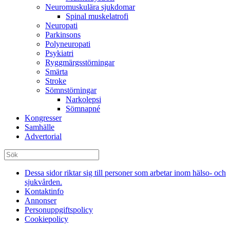
Neuromuskulära sjukdomar
Spinal muskelatrofi
Neuropati
Parkinsons
Polyneuropati
Psykiatri
Ryggmärgsstörningar
Smärta
Stroke
Sömnstörningar
Narkolepsi
Sömnapné
Kongresser
Samhälle
Advertorial
Dessa sidor riktar sig till personer som arbetar inom hälso- och
sjukvården.
Kontaktinfo
Annonser
Personuppgiftspolicy
Cookiepolicy