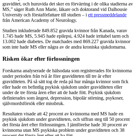
graviditet, och huruvida det sker en förvärring i de olika stadierna av
MS,” säger Ruth Ann Marie, läkare och doktorand vid Dalhousie
University och förstaförfattare till studien – i
ett pressmeddelande
från American Academy of Neurology.
Studien inkluderade 849.852 gravida kvinnor från Kanada, varav
1.745 hade MS, 5.945 hade epilepsi, 4.924 hade irritabel tarm och
13.002 hade diabetes. De matchades med 869.227 gravida kvinnor
som inte hade MS eller några av de andra kroniska sjukdomarna.
Risken ökar efter förlossningen
Forskarna analyserade de hälsodata som registrerades för kvinnorna
under perioden från två år före graviditeten till tre år efter
graviditeten. På så sätt tog de reda på hur många kvinnor som fick
eller hade en befintlig psykisk sjukdom under graviditeten eller
under de tre första åren efter att de hade fött. Psykisk sjukdom
definierades som ångest, depression, bipolär störning, psykoser,
självmordsförsök eller missbruk.
Resultaten visade att 42 procent av kvinnorna med MS hade en
psykisk sjukdom under graviditeten, och siffran steg till 50 procent
det första året efter förlossningen. I jämförelse hade 30 procent av
kvinnorna utan MS psykiska problem under graviditeten och 38
procent det första året efter att ha fött.