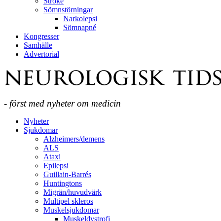
Stroke
Sömnstörningar
Narkolepsi
Sömnapné
Kongresser
Samhälle
Advertorial
- först med nyheter om medicin
Nyheter
Sjukdomar
Alzheimers/demens
ALS
Ataxi
Epilepsi
Guillain-Barrés
Huntingtons
Migrän/huvudvärk
Multipel skleros
Muskelsjukdomar
Muskeldystrofi