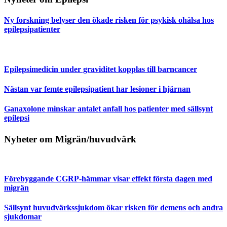
Ny forskning belyser den ökade risken för psykisk ohälsa hos
epilepsipatienter
Epilepsimedicin under graviditet kopplas till barncancer
Nästan var femte epilepsipatient har lesioner i hjärnan
Ganaxolone minskar antalet anfall hos patienter med sällsynt
epilepsi
Nyheter om Migrän/huvudvärk
Förebyggande CGRP-hämmar visar effekt första dagen med
migrän
Sällsynt huvudvärkssjukdom ökar risken för demens och andra
sjukdomar