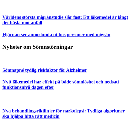
Världens största migränstudie slår fast: Ett läkemedel är långt
det bästa mot anfall
Hjärnan ser annorlunda ut hos personer med migrän
Nyheter om Sömnstörningar
Sömnapné tydlig riskfaktor för Alzheimer
Nytt läkemedel har effekt på både sömnlöshet och nedsatt
funktionsnivå dagen efter
Nya behandlingsriktlinjer för narkolepsi: Tydliga algoritmer
ska hjälpa hitta rätt medicin