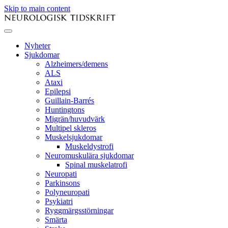
Skip to main content
Nyheter
Sjukdomar
Alzheimers/demens
ALS
Ataxi
Epilepsi
Guillain-Barrés
Huntingtons
Migrän/huvudvärk
Multipel skleros
Muskelsjukdomar
Muskeldystrofi
Neuromuskulära sjukdomar
Spinal muskelatrofi
Neuropati
Parkinsons
Polyneuropati
Psykiatri
Ryggmärgsstörningar
Smärta