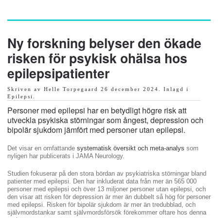
Skip
to
Ny forskning belyser den ökade
main
risken för psykisk ohälsa hos
content
epilepsipatienter
Skriven av Helle Torpegaard
26 december 2024
. Inlagd i
Epilepsi
.
Personer med epilepsi har en betydligt högre risk att
utveckla psykiska störningar som ångest, depression och
bipolär sjukdom jämfört med personer utan epilepsi.
Det visar en omfattande
systematisk översikt och meta-analys
som
nyligen har publicerats i JAMA Neurology.
Studien fokuserar på den stora bördan av psykiatriska störningar bland
patienter med epilepsi. Den har inkluderat data från mer än 565 000
personer med epilepsi och över 13 miljoner personer utan epilepsi, och
den visar att risken för depression är mer än dubbelt så hög för personer
med epilepsi. Risken för bipolär sjukdom är mer än tredubblad, och
självmordstankar samt självmordsförsök förekommer oftare hos denna