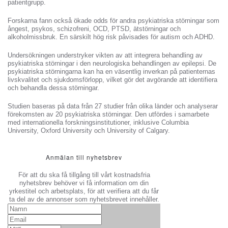
patientgrupp.
Forskarna fann också ökade odds för andra psykiatriska störningar som
ångest, psykos, schizofreni, OCD, PTSD, ätstörningar och
alkoholmissbruk. En särskilt hög risk påvisades för autism och ADHD.
Undersökningen understryker vikten av att integrera behandling av
psykiatriska störningar i den neurologiska behandlingen av epilepsi. De
psykiatriska störningarna kan ha en väsentlig inverkan på patienternas
livskvalitet och sjukdomsförlopp, vilket gör det avgörande att identifiera
och behandla dessa störningar.
Studien baseras på data från 27 studier från olika länder och analyserar
förekomsten av 20 psykiatriska störningar. Den utfördes i samarbete
med internationella forskningsinstitutioner, inklusive Columbia
University, Oxford University och University of Calgary.
Anmälan till nyhetsbrev
För att du ska få tillgång till vårt kostnadsfria
nyhetsbrev behöver vi få information om din
yrkestitel och arbetsplats, för att verifiera att du får
ta del av de annonser som nyhetsbrevet innehåller.