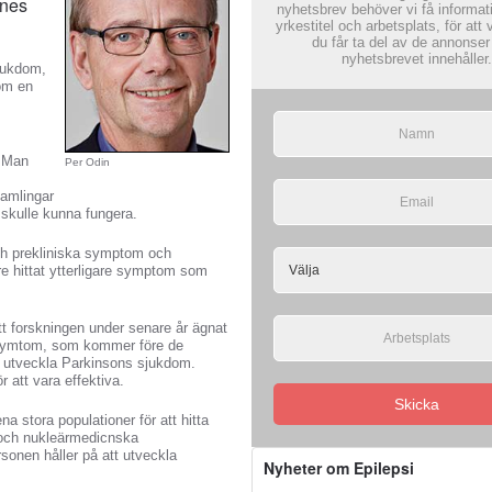
ånes
nyhetsbrev behöver vi få informat
yrkestitel och arbetsplats, för att v
du får ta del av de annonse
nyhetsbrevet innehåller.
jukdom,
nom en
. Man
Per Odin
samlingar
t skulle kunna fungera.
och prekliniska symptom och
e hittat ytterligare symptom som
tt forskningen under senare år ägnat
la symtom, som kommer före de
tt utveckla Parkinsons sjukdom.
 att vara effektiva.
Skicka
stora populationer för att hitta
r och nukleärmedicnska
sonen håller på att utveckla
Nyheter om Epilepsi