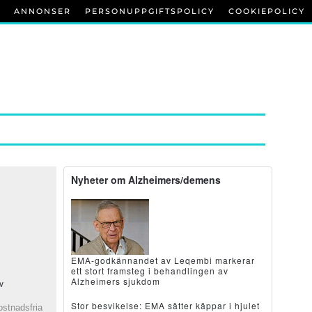
ANNONSER
PERSONUPPGIFTSPOLICY
COOKIEPOLICY
Nyheter om Alzheimers/demens
EMA-godkännandet av Leqembi markerar
ett stort framsteg i behandlingen av
Alzheimers sjukdom
v
Stor besvikelse: EMA sätter käppar i hjulet
kostnadsfria