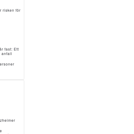
 risken för
r fast: Ett
 anfall
personer
lzheimer
de